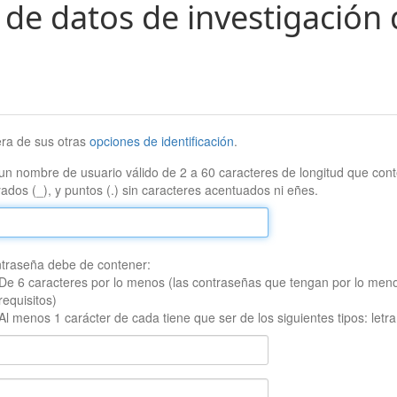
 de datos de investigación 
era de sus otras
opciones de identificación
.
un nombre de usuario válido de 2 a 60 caracteres de longitud que conte
ados (_), y puntos (.) sin caracteres acentuados ni eñes.
traseña debe de contener:
De 6 caracteres por lo menos (las contraseñas que tengan por lo men
requisitos)
Al menos 1 carácter de cada tiene que ser de los siguientes tipos: let