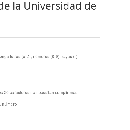
de la Universidad de
nga letras (a-Z), números (0-9), rayas (-),
os 20 caracteres no necesitan cumplir más
ra, nÚmero