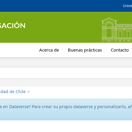
Unive
Acerca de
Buenas prácticas
Contacto
idad de Chile
>
 en Dataverse? Para crear su propio dataverse y personalizarlo, aña