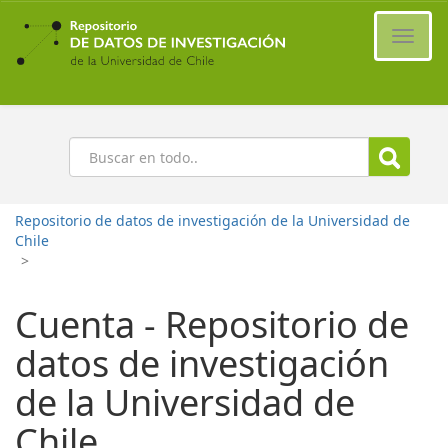
Ir
al
Cambi
contenido
naveg
principal
Buscar
Repositorio de datos de investigación de la Universidad de
Chile
>
Cuenta - Repositorio de
datos de investigación
de la Universidad de
Chile