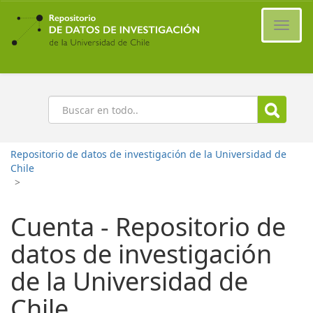
Ir
al
Cambi
contenido
naveg
principal
Buscar
Repositorio de datos de investigación de la Universidad de
Chile
>
Cuenta - Repositorio de
datos de investigación
de la Universidad de
Chile