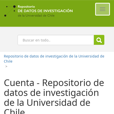
Ir
al
Cambi
contenido
naveg
principal
Buscar
Repositorio de datos de investigación de la Universidad de
Chile
>
Cuenta - Repositorio de
datos de investigación
de la Universidad de
Chile