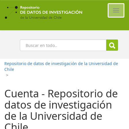
Ir
al
Cambi
contenido
naveg
principal
Buscar
Repositorio de datos de investigación de la Universidad de
Chile
>
Cuenta - Repositorio de
datos de investigación
de la Universidad de
Chile