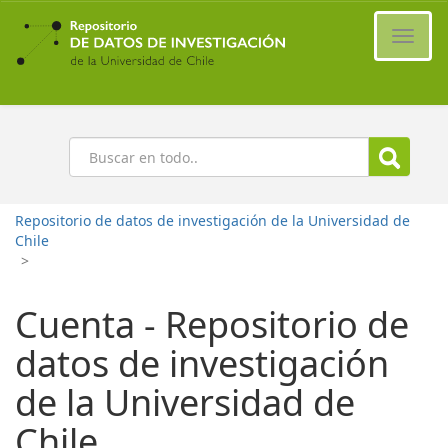
Ir
al
Cambi
contenido
naveg
principal
Buscar
Repositorio de datos de investigación de la Universidad de
Chile
>
Cuenta - Repositorio de
datos de investigación
de la Universidad de
Chile