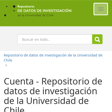
Ir
al
Cambi
contenido
naveg
principal
Buscar
Repositorio de datos de investigación de la Universidad de
Chile
>
Cuenta - Repositorio de
datos de investigación
de la Universidad de
Chile