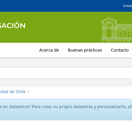
Unive
Acerca de
Buenas prácticas
Contacto
idad de Chile
>
 en Dataverse? Para crear su propio dataverse y personalizarlo, aña