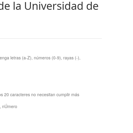
de la Universidad de
nga letras (a-Z), números (0-9), rayas (-),
os 20 caracteres no necesitan cumplir más
ra, nÚmero