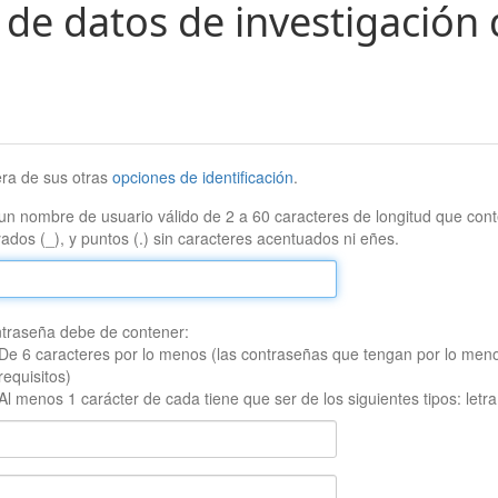
 de datos de investigación 
era de sus otras
opciones de identificación
.
un nombre de usuario válido de 2 a 60 caracteres de longitud que conte
ados (_), y puntos (.) sin caracteres acentuados ni eñes.
traseña debe de contener:
De 6 caracteres por lo menos (las contraseñas que tengan por lo men
requisitos)
Al menos 1 carácter de cada tiene que ser de los siguientes tipos: let