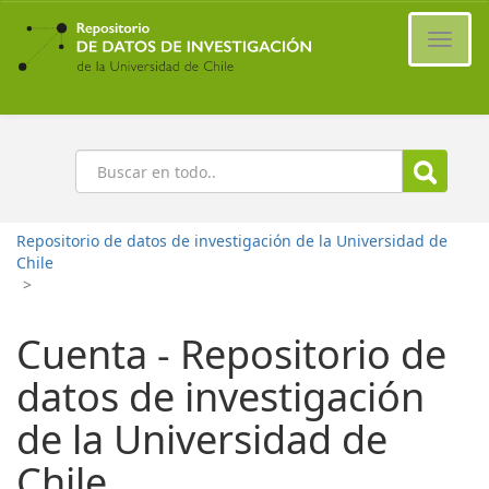
Ir
al
Cambi
contenido
naveg
principal
Buscar
Repositorio de datos de investigación de la Universidad de
Chile
>
Cuenta - Repositorio de
datos de investigación
de la Universidad de
Chile