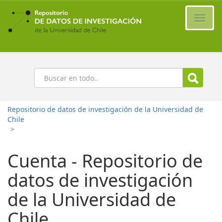
Ir
al
Cambi
contenido
naveg
principal
Buscar
Repositorio de datos de investigación de la Universidad de
Chile
>
Cuenta - Repositorio de
datos de investigación
de la Universidad de
Chile