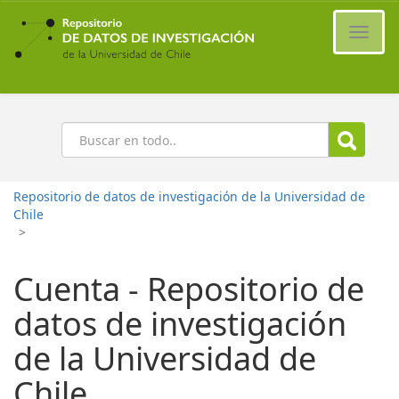
Ir
al
Cambi
contenido
naveg
principal
Buscar
Repositorio de datos de investigación de la Universidad de
Chile
>
Cuenta - Repositorio de
datos de investigación
de la Universidad de
Chile