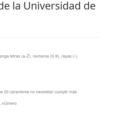
de la Universidad de
nga letras (a-Z), números (0-9), rayas (-),
os 20 caracteres no necesitan cumplir más
ra, nÚmero