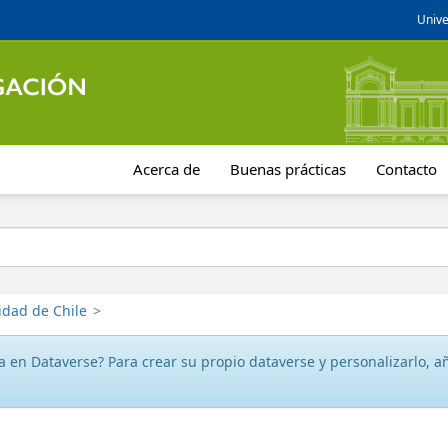
Unive
Acerca de
Buenas prácticas
Contacto
idad de Chile
>
 en Dataverse? Para crear su propio dataverse y personalizarlo, aña