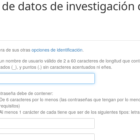
 de datos de investigación 
era de sus otras
opciones de identificación
.
un nombre de usuario válido de 2 a 60 caracteres de longitud que conte
ados (_), y puntos (.) sin caracteres acentuados ni eñes.
traseña debe de contener:
De 6 caracteres por lo menos (las contraseñas que tengan por lo men
requisitos)
Al menos 1 carácter de cada tiene que ser de los siguientes tipos: let