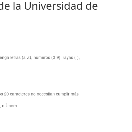
de la Universidad de
nga letras (a-Z), números (0-9), rayas (-),
os 20 caracteres no necesitan cumplir más
ra, nÚmero