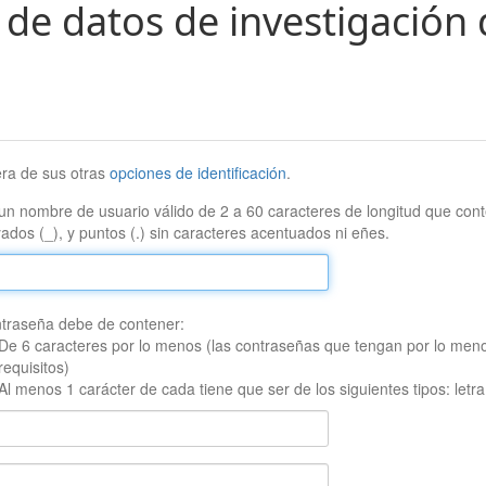
 de datos de investigación 
era de sus otras
opciones de identificación
.
un nombre de usuario válido de 2 a 60 caracteres de longitud que conte
ados (_), y puntos (.) sin caracteres acentuados ni eñes.
traseña debe de contener:
De 6 caracteres por lo menos (las contraseñas que tengan por lo men
requisitos)
Al menos 1 carácter de cada tiene que ser de los siguientes tipos: let