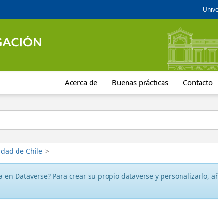
Unive
Acerca de
Buenas prácticas
Contacto
idad de Chile
>
 en Dataverse? Para crear su propio dataverse y personalizarlo, aña