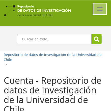
Ir
al
Cambi
contenido
naveg
principal
Buscar
Repositorio de datos de investigación de la Universidad de
Chile
>
Cuenta - Repositorio de
datos de investigación
de la Universidad de
Chile