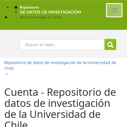
Ir
al
Cambi
contenido
naveg
principal
Buscar
Repositorio de datos de investigación de la Universidad de
Chile
>
Cuenta - Repositorio de
datos de investigación
de la Universidad de
Chile