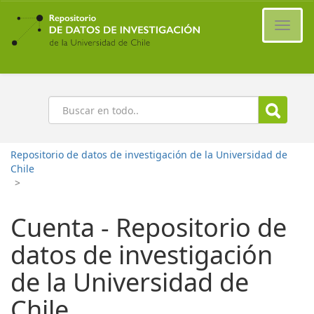
Ir
al
Cambi
contenido
naveg
principal
Buscar
Repositorio de datos de investigación de la Universidad de
Chile
>
Cuenta - Repositorio de
datos de investigación
de la Universidad de
Chile