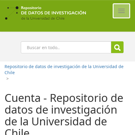
Ir
al
Cambi
contenido
naveg
principal
Buscar
Repositorio de datos de investigación de la Universidad de
Chile
>
Cuenta - Repositorio de
datos de investigación
de la Universidad de
Chile