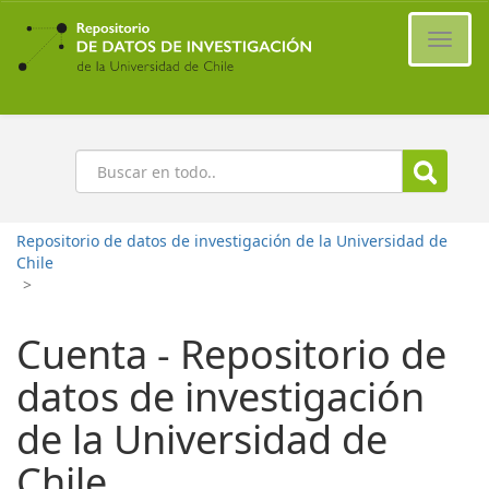
Ir
al
Cambi
contenido
naveg
principal
Buscar
Repositorio de datos de investigación de la Universidad de
Chile
>
Cuenta - Repositorio de
datos de investigación
de la Universidad de
Chile