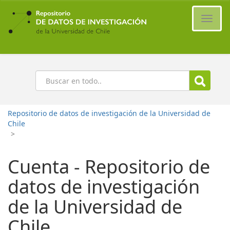
Ir
al
Cambi
contenido
naveg
principal
Buscar
Repositorio de datos de investigación de la Universidad de
Chile
>
Cuenta - Repositorio de
datos de investigación
de la Universidad de
Chile