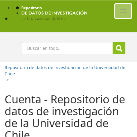
Ir
al
Cambi
contenido
naveg
principal
Buscar
Repositorio de datos de investigación de la Universidad de
Chile
>
Cuenta - Repositorio de
datos de investigación
de la Universidad de
Chile