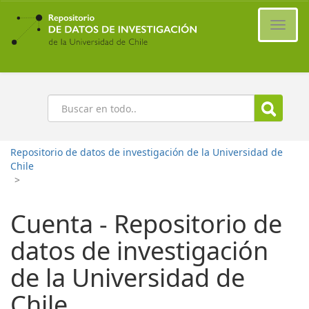
Ir
al
Cambi
contenido
naveg
principal
Buscar
Repositorio de datos de investigación de la Universidad de
Chile
>
Cuenta - Repositorio de
datos de investigación
de la Universidad de
Chile