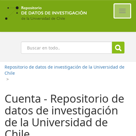
Ir
al
Cambi
contenido
naveg
principal
Buscar
Repositorio de datos de investigación de la Universidad de
Chile
>
Cuenta - Repositorio de
datos de investigación
de la Universidad de
Chile