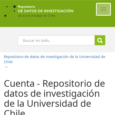
Ir
al
Cambi
contenido
naveg
principal
Buscar
Repositorio de datos de investigación de la Universidad de
Chile
>
Cuenta - Repositorio de
datos de investigación
de la Universidad de
Chile