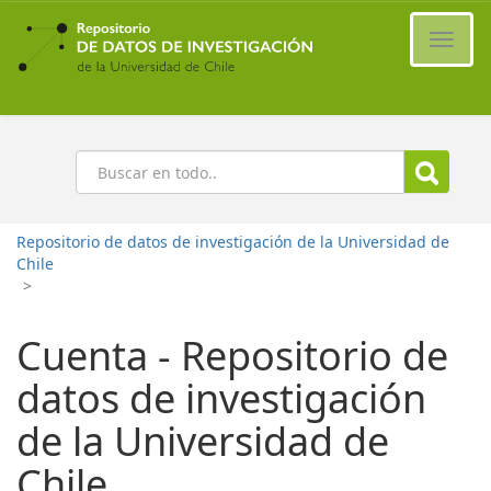
Ir
al
Cambi
contenido
naveg
principal
Buscar
Repositorio de datos de investigación de la Universidad de
Chile
>
Cuenta - Repositorio de
datos de investigación
de la Universidad de
Chile