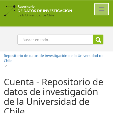
Ir
al
Cambi
contenido
naveg
principal
Buscar
Repositorio de datos de investigación de la Universidad de
Chile
>
Cuenta - Repositorio de
datos de investigación
de la Universidad de
Chile