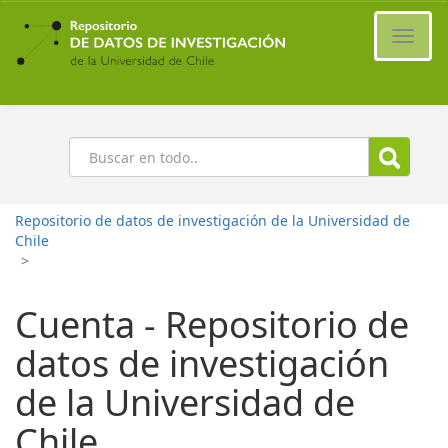
Ir
al
Cambi
contenido
naveg
principal
Buscar
Repositorio de datos de investigación de la Universidad de
Chile
>
Cuenta - Repositorio de
datos de investigación
de la Universidad de
Chile