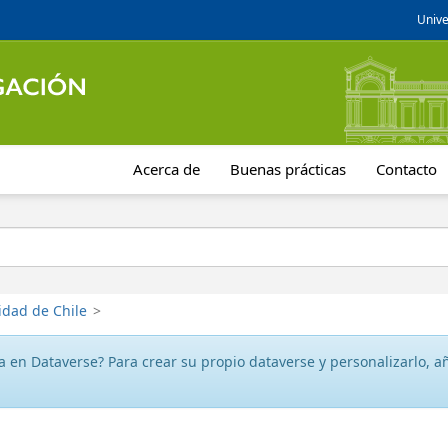
Unive
Acerca de
Buenas prácticas
Contacto
idad de Chile
>
 en Dataverse? Para crear su propio dataverse y personalizarlo, aña