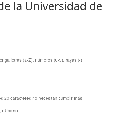
de la Universidad de
nga letras (a-Z), números (0-9), rayas (-),
os 20 caracteres no necesitan cumplir más
ra, nÚmero