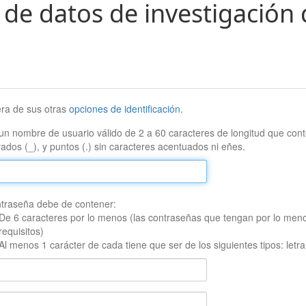
 de datos de investigación 
era de sus otras
opciones de identificación
.
un nombre de usuario válido de 2 a 60 caracteres de longitud que conte
ados (_), y puntos (.) sin caracteres acentuados ni eñes.
traseña debe de contener:
De 6 caracteres por lo menos (las contraseñas que tengan por lo men
requisitos)
Al menos 1 carácter de cada tiene que ser de los siguientes tipos: let