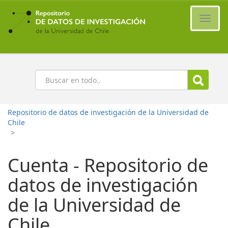
Ir
al
Cambi
contenido
naveg
principal
Buscar
Repositorio de datos de investigación de la Universidad de
Chile
>
Cuenta - Repositorio de
datos de investigación
de la Universidad de
Chile