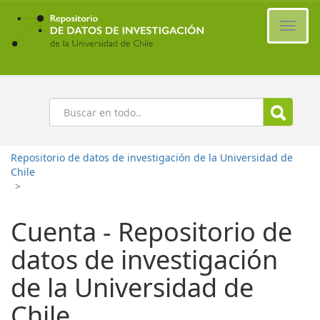
Ir
al
Cambi
contenido
naveg
principal
Buscar
Repositorio de datos de investigación de la Universidad de
Chile
>
Cuenta - Repositorio de
datos de investigación
de la Universidad de
Chile