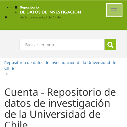
Ir
al
Cambi
contenido
naveg
principal
Buscar
Repositorio de datos de investigación de la Universidad de
Chile
>
Cuenta - Repositorio de
datos de investigación
de la Universidad de
Chile