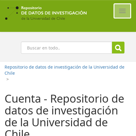
Ir
al
Cambi
contenido
naveg
principal
Buscar
Repositorio de datos de investigación de la Universidad de
Chile
>
Cuenta - Repositorio de
datos de investigación
de la Universidad de
Chile