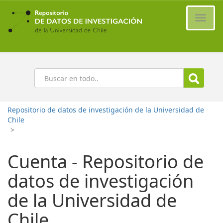
Ir
al
Cambi
contenido
naveg
principal
Buscar
Repositorio de datos de investigación de la Universidad de
Chile
>
Cuenta - Repositorio de
datos de investigación
de la Universidad de
Chile