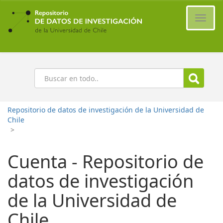
Ir
al
Cambi
contenido
naveg
principal
Buscar
Repositorio de datos de investigación de la Universidad de
Chile
>
Cuenta - Repositorio de
datos de investigación
de la Universidad de
Chile