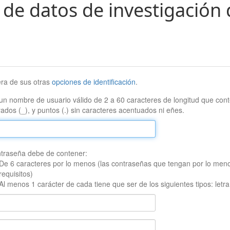
 de datos de investigación 
era de sus otras
opciones de identificación
.
un nombre de usuario válido de 2 a 60 caracteres de longitud que conte
ados (_), y puntos (.) sin caracteres acentuados ni eñes.
traseña debe de contener:
De 6 caracteres por lo menos (las contraseñas que tengan por lo men
requisitos)
Al menos 1 carácter de cada tiene que ser de los siguientes tipos: let