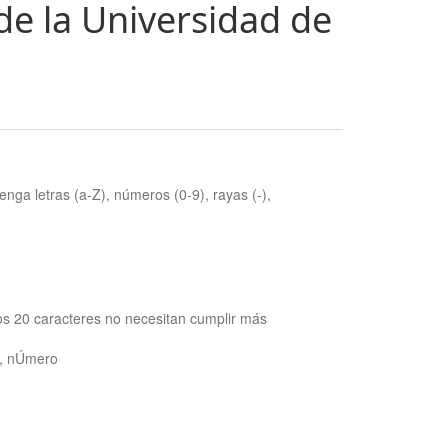
de la Universidad de
nga letras (a-Z), números (0-9), rayas (-),
os 20 caracteres no necesitan cumplir más
ra, nÚmero