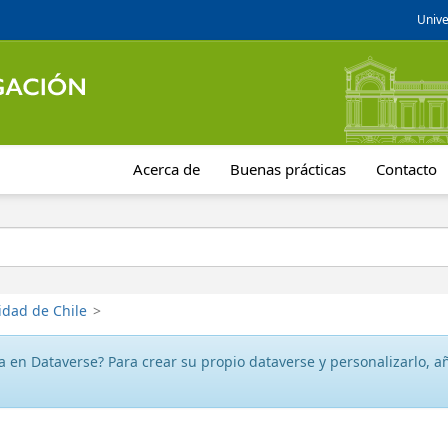
Unive
Acerca de
Buenas prácticas
Contacto
idad de Chile
>
 en Dataverse? Para crear su propio dataverse y personalizarlo, aña