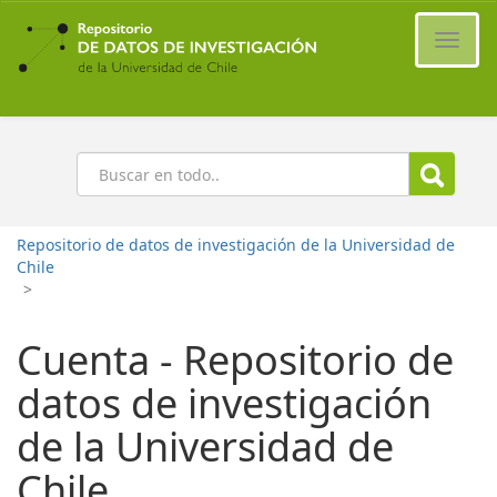
Ir
al
Cambi
contenido
naveg
principal
Buscar
Repositorio de datos de investigación de la Universidad de
Chile
>
Cuenta - Repositorio de
datos de investigación
de la Universidad de
Chile