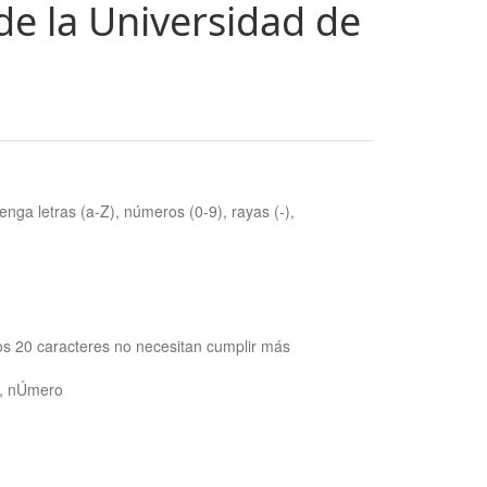
de la Universidad de
nga letras (a-Z), números (0-9), rayas (-),
os 20 caracteres no necesitan cumplir más
ra, nÚmero