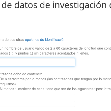
 de datos de investigación 
era de sus otras
opciones de identificación
.
un nombre de usuario válido de 2 a 60 caracteres de longitud que conte
ados (_), y puntos (.) sin caracteres acentuados ni eñes.
traseña debe de contener:
De 6 caracteres por lo menos (las contraseñas que tengan por lo men
requisitos)
Al menos 1 carácter de cada tiene que ser de los siguientes tipos: let