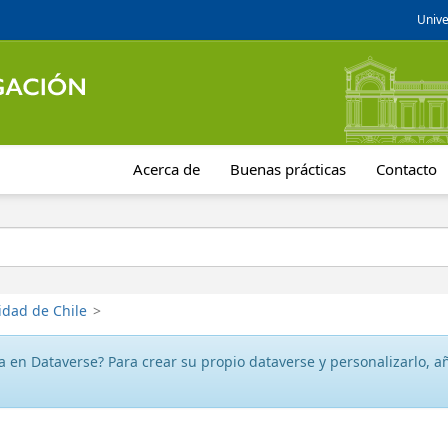
Unive
Acerca de
Buenas prácticas
Contacto
idad de Chile
>
 en Dataverse? Para crear su propio dataverse y personalizarlo, aña