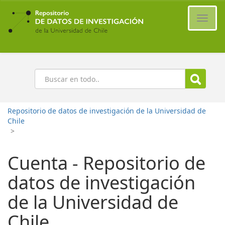
Ir
al
Cambi
contenido
naveg
principal
Buscar
Repositorio de datos de investigación de la Universidad de
Chile
>
Cuenta - Repositorio de
datos de investigación
de la Universidad de
Chile