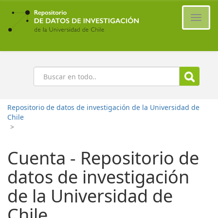
Ir
al
Cambi
contenido
naveg
principal
Buscar
Repositorio de datos de investigación de la Universidad de
Chile
>
Cuenta - Repositorio de
datos de investigación
de la Universidad de
Chile