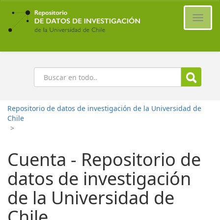
Ir
al
Cambi
contenido
naveg
principal
Buscar
Repositorio de datos de investigación de la Universidad de
Chile
>
Cuenta - Repositorio de
datos de investigación
de la Universidad de
Chile