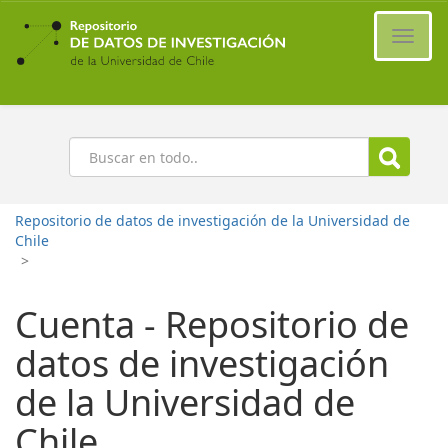
Ir
al
Cambi
contenido
naveg
principal
Buscar
Repositorio de datos de investigación de la Universidad de
Chile
>
Cuenta - Repositorio de
datos de investigación
de la Universidad de
Chile