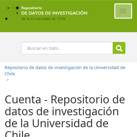
Ir
al
Cambi
contenido
naveg
principal
Buscar
Repositorio de datos de investigación de la Universidad de
Chile
>
Cuenta - Repositorio de
datos de investigación
de la Universidad de
Chile