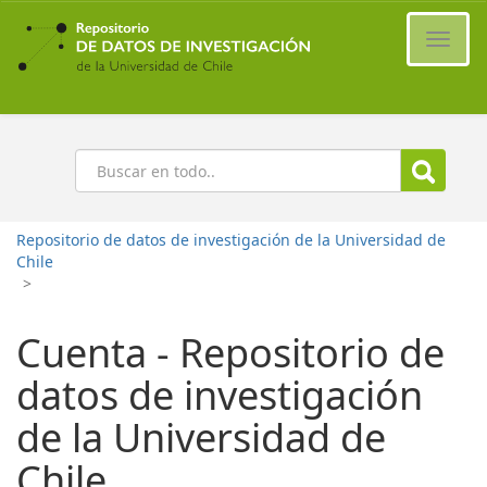
Ir
al
Cambi
contenido
naveg
principal
Buscar
Repositorio de datos de investigación de la Universidad de
Chile
>
Cuenta - Repositorio de
datos de investigación
de la Universidad de
Chile