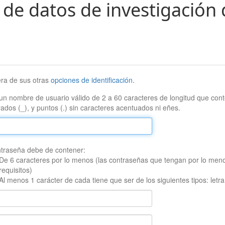
 de datos de investigación 
era de sus otras
opciones de identificación
.
un nombre de usuario válido de 2 a 60 caracteres de longitud que conte
ados (_), y puntos (.) sin caracteres acentuados ni eñes.
traseña debe de contener:
De 6 caracteres por lo menos (las contraseñas que tengan por lo men
requisitos)
Al menos 1 carácter de cada tiene que ser de los siguientes tipos: let