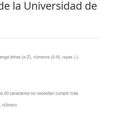
de la Universidad de
nga letras (a-Z), números (0-9), rayas (-),
os 20 caracteres no necesitan cumplir más
ra, nÚmero