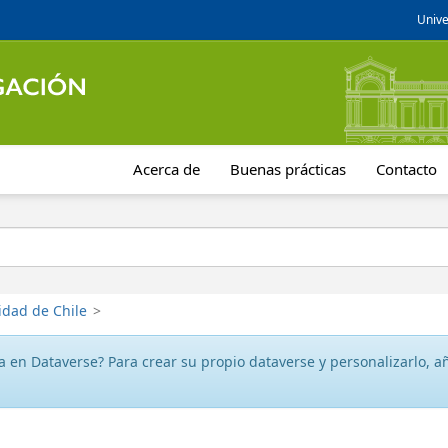
Unive
Acerca de
Buenas prácticas
Contacto
idad de Chile
>
 en Dataverse? Para crear su propio dataverse y personalizarlo, aña