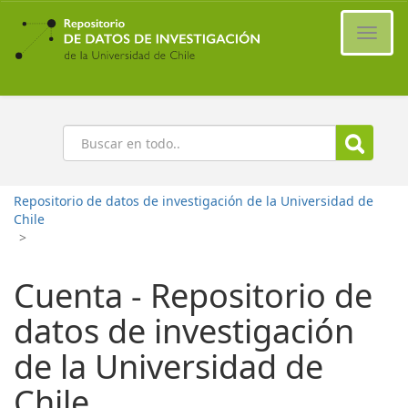
Ir
al
Cambi
contenido
naveg
principal
Buscar
Repositorio de datos de investigación de la Universidad de
Chile
>
Cuenta - Repositorio de
datos de investigación
de la Universidad de
Chile