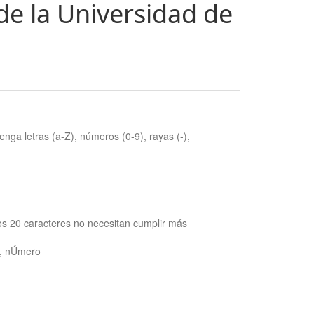
de la Universidad de
nga letras (a-Z), números (0-9), rayas (-),
os 20 caracteres no necesitan cumplir más
ra, nÚmero