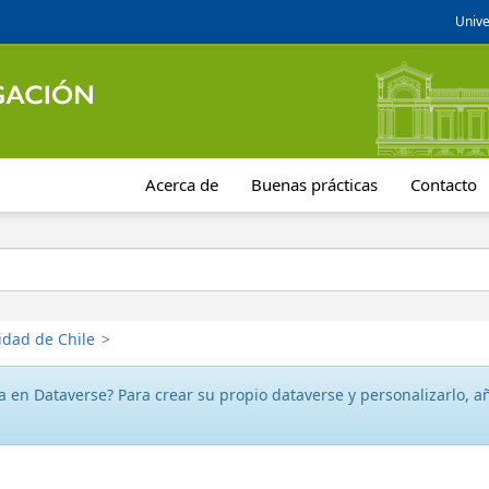
Unive
Acerca de
Buenas prácticas
Contacto
idad de Chile
>
 en Dataverse? Para crear su propio dataverse y personalizarlo, aña