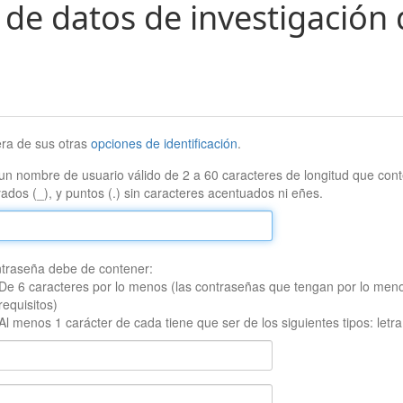
 de datos de investigación 
era de sus otras
opciones de identificación
.
un nombre de usuario válido de 2 a 60 caracteres de longitud que conte
ados (_), y puntos (.) sin caracteres acentuados ni eñes.
traseña debe de contener:
De 6 caracteres por lo menos (las contraseñas que tengan por lo men
requisitos)
Al menos 1 carácter de cada tiene que ser de los siguientes tipos: let