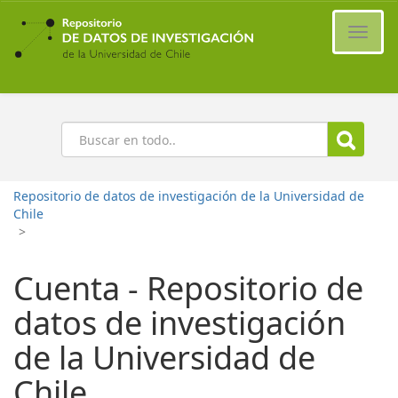
Ir
al
Cambi
contenido
naveg
principal
Buscar
Repositorio de datos de investigación de la Universidad de
Chile
>
Cuenta - Repositorio de
datos de investigación
de la Universidad de
Chile