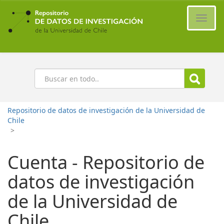
Ir
al
Cambi
contenido
naveg
principal
Buscar
Repositorio de datos de investigación de la Universidad de
Chile
>
Cuenta - Repositorio de
datos de investigación
de la Universidad de
Chile