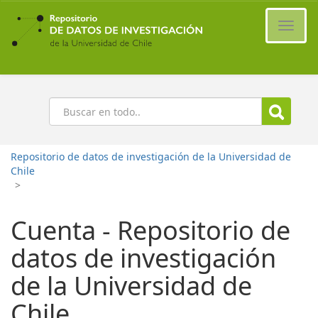
Ir
al
Cambi
contenido
naveg
principal
Buscar
Repositorio de datos de investigación de la Universidad de
Chile
>
Cuenta - Repositorio de
datos de investigación
de la Universidad de
Chile