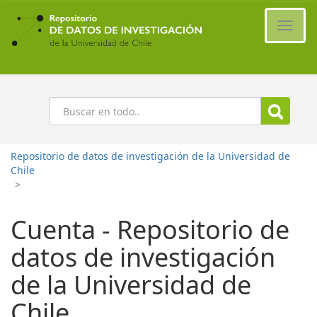
Ir
al
Cambi
contenido
naveg
principal
Buscar
Repositorio de datos de investigación de la Universidad de
Chile
>
Cuenta - Repositorio de
datos de investigación
de la Universidad de
Chile