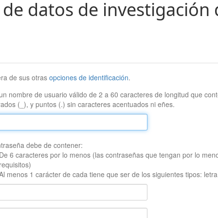
 de datos de investigación 
era de sus otras
opciones de identificación
.
un nombre de usuario válido de 2 a 60 caracteres de longitud que conte
ados (_), y puntos (.) sin caracteres acentuados ni eñes.
traseña debe de contener:
De 6 caracteres por lo menos (las contraseñas que tengan por lo men
requisitos)
Al menos 1 carácter de cada tiene que ser de los siguientes tipos: let