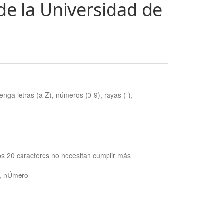
de la Universidad de
nga letras (a-Z), números (0-9), rayas (-),
os 20 caracteres no necesitan cumplir más
ra, nÚmero