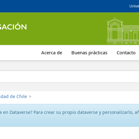
Unive
Acerca de
Buenas prácticas
Contacto
idad de Chile
>
 en Dataverse? Para crear su propio dataverse y personalizarlo, aña